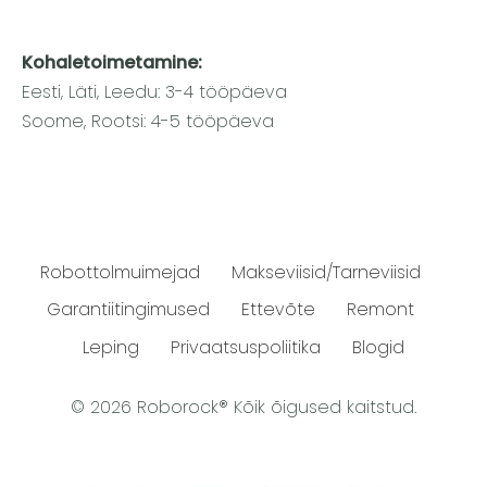
Kohaletoimetamine:
Eesti, Läti, Leedu: 3-4 tööpäeva
Soome, Rootsi: 4-5 tööpäeva
Robottolmuimejad
Makseviisid/Tarneviisid
Garantiitingimused
Ettevõte
Remont
Leping
Privaatsuspoliitika
Blogid
© 2026 Roborock® Kõik õigused kaitstud.