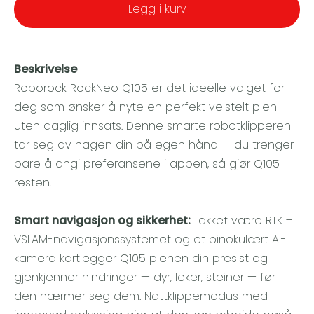
Legg i kurv
Beskrivelse
Roborock RockNeo Q105 er det ideelle valget for
deg som ønsker å nyte en perfekt velstelt plen
uten daglig innsats. Denne smarte robotklipperen
tar seg av hagen din på egen hånd — du trenger
bare å angi preferansene i appen, så gjør Q105
resten.
Smart navigasjon og sikkerhet:
Takket være RTK +
VSLAM-navigasjonssystemet og et binokulært AI-
kamera kartlegger Q105 plenen din presist og
gjenkjenner hindringer — dyr, leker, steiner — før
den nærmer seg dem. Nattklippemodus med