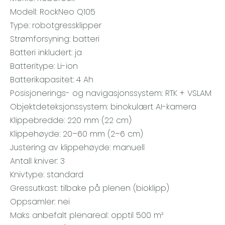
Modell: RockNeo Q105
Type: robotgressklipper
Strømforsyning: batteri
Batteri inkludert: ja
Batteritype: Li-ion
Batterikapasitet: 4 Ah
Posisjonerings- og navigasjonssystem: RTK + VSLAM
Objektdeteksjonssystem: binokulært AI-kamera
Klippebredde: 220 mm (22 cm)
Klippehøyde: 20–60 mm (2–6 cm)
Justering av klippehøyde: manuell
Antall kniver: 3
Knivtype: standard
Gressutkast: tilbake på plenen (bioklipp)
Oppsamler: nei
Maks anbefalt plenareal: opptil 500 m²