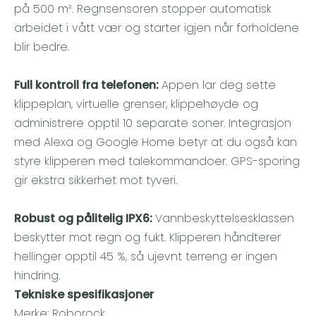
på 500 m². Regnsensoren stopper automatisk
arbeidet i vått vær og starter igjen når forholdene
blir bedre.
Full kontroll fra telefonen:
Appen lar deg sette
klippeplan, virtuelle grenser, klippehøyde og
administrere opptil 10 separate soner. Integrasjon
med Alexa og Google Home betyr at du også kan
styre klipperen med talekommandoer. GPS-sporing
gir ekstra sikkerhet mot tyveri.
Robust og pålitelig IPX6:
Vannbeskyttelsesklassen
beskytter mot regn og fukt. Klipperen håndterer
hellinger opptil 45 %, så ujevnt terreng er ingen
hindring.
Tekniske spesifikasjoner
Merke: Roborock