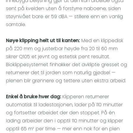
innebygd belysning gjør at den kan arbeide også
sent på kvelden uten å forstyrre naboene, siden
støynivået bare er 59 dBA — stillere enn en vanlig
samtale.
Nøye klipping helt ut til kanten:
Med en klippedisk
på 220 mm og justerbar høyde fra 20 til 60 mm
sikrer Q105 et jevnt og estetisk pent resultat.
Bioklippesystemet finhakker det avklipte gresset og
returnerer det til jorden som naturlig gjødsel —
plenen blir grønnere og tettere uten ekstra arbeid.
Enkel å bruke hver dag:
Klipperen returnerer
automatisk til ladestasjonen, lader på 110 minutter
og fortsetter arbeidet der den stoppet. På én
lading arbeider den i opptil 110 minutter og klipper
opptil 65 m² per time — mer enn nok for en plen