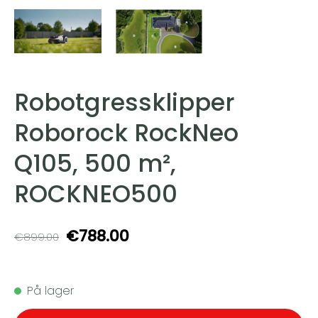
Robotgressklipper
Roborock RockNeo
Q105, 500 m²,
ROCKNEO500
€788.00
€899.00
På lager