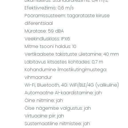
Liikumiskiirus: Standardrežiimis: 0,4 m/s;
Efektiivrežiimis: 0,6 m/s
Pööramissüsteem: tagarataste kiiruse
diferentsiaal
Müratase: 59 dBA
Veekindlusklass: IPX6
Mitme tsooni haldus: 10
Vertikaalsete takistuste ületamine: 40 mm
Läbitavus kitsastes kohtades: 0,7 m
Kohandumine ilmastikutingimustega:
vihmaandur
Wi-Fi, Bluetooth, 4G: WiFi/BLE/4G (valikuline)
Automaatne AI-kaardistamine: jah
Öine niitmine: jah
Öise nägemise valgustus: jah
Virtuaalne piir: jah
Süstemaatiline niitmistee: jah