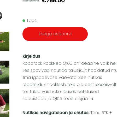
€788.00
€899.00
Laos
Lisage ostukorvi
Kirjeldus
Roborock RockNeo Q105 on ideaalne valik neil
kes soovivad nautida täiuslikult hooldatud m
ilma igapäevase vaevata. See nutikas
robotniiduk hoolitseb teie aia eest iseseisval
teil tuleb vaid rakenduses eelistused
seadistada ja Q105 teeb ülejäänu.
Nutikas navigatsioon ja ohutus:
Tänu RTK +