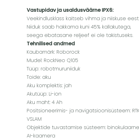
Vastupidav ja usaldusväärne IPX6:
Veekindlusklass kaitseb vihma ja niiskuse eest
Niiduk saab hakkama kuni 45% kallakutega,
seega ebatasane reljeef ei ole takistuseks.
Tehnilised andmed
Kaubamärk: Roborock
Mudel: RockNeo Q105
Tüüp: robotmuruniiduk
Toide: aku
Aku komplektis: jah
Akutüüp: Li-ion
Aku maht: 4 Ah
Positsioneerimis- ja navigatsioonisüsteem: RT
VSLAM
Objektide tuvastamise süsteem: binokulaarn
AI-kaamera