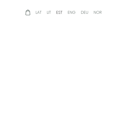
a
LAT
LIT
EST
ENG
DEU
NOR