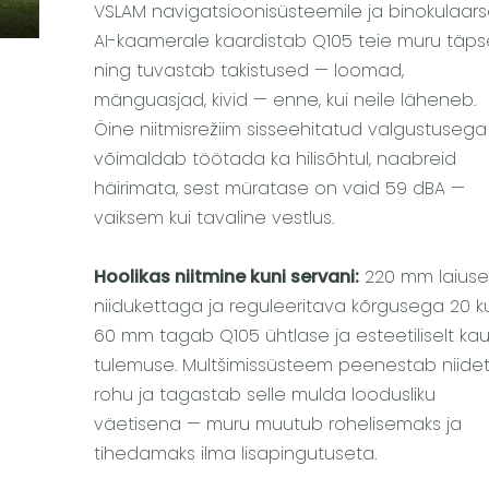
VSLAM navigatsioonisüsteemile ja binokulaars
AI-kaamerale kaardistab Q105 teie muru täps
ning tuvastab takistused — loomad,
mänguasjad, kivid — enne, kui neile läheneb.
Öine niitmisrežiim sisseehitatud valgustusega
võimaldab töötada ka hilisõhtul, naabreid
häirimata, sest müratase on vaid 59 dBA —
vaiksem kui tavaline vestlus.
Hoolikas niitmine kuni servani:
220 mm laius
niidukettaga ja reguleeritava kõrgusega 20 k
60 mm tagab Q105 ühtlase ja esteetiliselt kau
tulemuse. Multšimissüsteem peenestab niide
rohu ja tagastab selle mulda loodusliku
väetisena — muru muutub rohelisemaks ja
tihedamaks ilma lisapingutuseta.