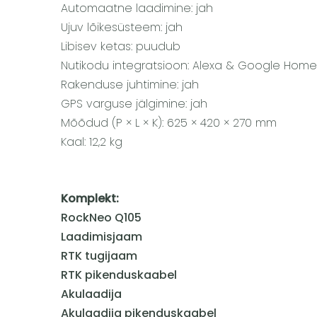
Automaatne laadimine: jah
Ujuv lõikesüsteem: jah
Libisev ketas: puudub
Nutikodu integratsioon: Alexa & Google Hom
Rakenduse juhtimine: jah
GPS varguse jälgimine: jah
Mõõdud (P × L × K): 625 × 420 × 270 mm
Kaal: 12,2 kg
Komplekt:
RockNeo Q105
Laadimisjaam
RTK tugijaam
RTK pikenduskaabel
Akulaadija
Akulaadija pikenduskaabel