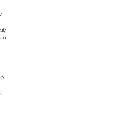
ga
dab
uru
ab
i.