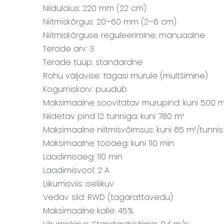
Niidulaius: 220 mm (22 cm)
Niitmiskõrgus: 20–60 mm (2–6 cm)
Niitmiskõrguse reguleerimine: manuaalne
Terade arv: 3
Terade tüüp: standardne
Rohu väljavise: tagasi murule (multšimine)
Kogumiskorv: puudub
Maksimaalne soovitatav murupind: kuni 500 m
Niidetav pind 12 tunniga: kuni 780 m²
Maksimaalne niitmisvõimsus: kuni 65 m²/tunnis
Maksimaalne tööaeg: kuni 110 min
Laadimisaeg: 110 min
Laadimisvool: 2 A
Liikumisviis: iseliikuv
Vedav sild: RWD (tagarattavedu)
Maksimaalne kalle: 45%