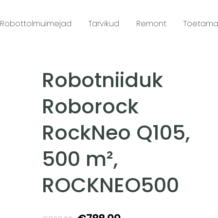
Robottolmuimejad
Tarvikud
Remont
Toetam
Robotniiduk
Roborock
RockNeo Q105,
500 m²,
ROCKNEO500