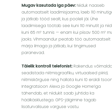
Mugav kasutada iga päev:
Niiduk naaseb
automaatselt laadimisjaama, laeb 110 minuti
ja jätkab tööd sealt, kus pooleli jäi. Ühe
laadimisega töötab see kuni 110 minutit ja nii
kuni 65 m² tunnis — enam kui piisav 500 m² m
jaoks. Vihmaandur peatab töö automaatselt
märja ilmaga ja jätkab, kui tingimused
paranevad.
Täielik kontroll telefonist:
Rakendus võimald
seadistada niitmisgraafiku, virtuaalsed piirid,
niitmiskõrguse ning hallata kuni 10 eraldi tsoon
Integratsioon Alexa ja Google Home’iga
tähendab, et niidukit saab juhtida ka
häälkäsklustega. GPS-jälgimine tagab
lisaturvalisuse varguse vastu.