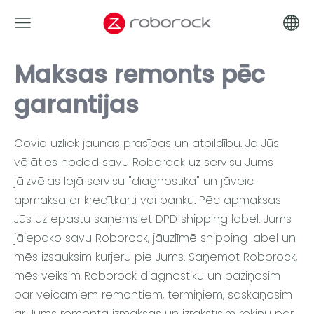
Maksas remonts pēc
garantijas
Covid uzliek jaunas prasības un atbildību. Ja Jūs
vēlāties nodod savu Roborock uz servisu Jums
jāizvēlas lejā servisu "diagnostika" un jāveic
apmaksa ar kredītkarti vai banku. Pēc apmaksas
Jūs uz epastu saņemsiet DPD shipping label. Jums
jāiepako savu Roborock, jāuzlīmē shipping label un
mēs izsauksim kurjeru pie Jums. Saņemot Roborock,
mēs veiksim Roborock diagnostiku un paziņosim
par veicamiem remontiem, termiņiem, saskaņosim
ar Jums remonta izmaksas un izrakstīsim rēķinu par