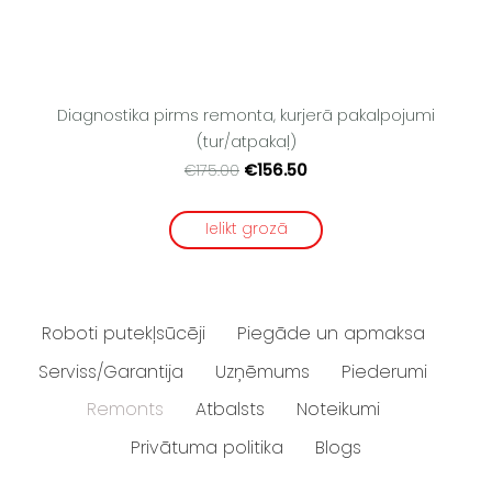
Diagnostika pirms remonta, kurjerā pakalpojumi
(tur/atpakaļ)
€156.50
€175.00
Ielikt grozā
Roboti putekļsūcēji
Piegāde un apmaksa
Serviss/Garantija
Uzņēmums
Piederumi
Remonts
Atbalsts
Noteikumi
Privātuma politika
Blogs