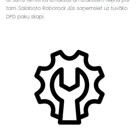
tam. Salaboto Roborock Jūs saņemsiet uz tuvāko
DPD paku skapi.