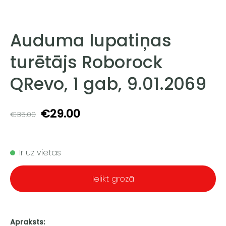
Auduma lupatiņas
turētājs Roborock
QRevo, 1 gab, 9.01.2069
€29.00
€35.00
Ir uz vietas
Ielikt grozā
Apraksts: