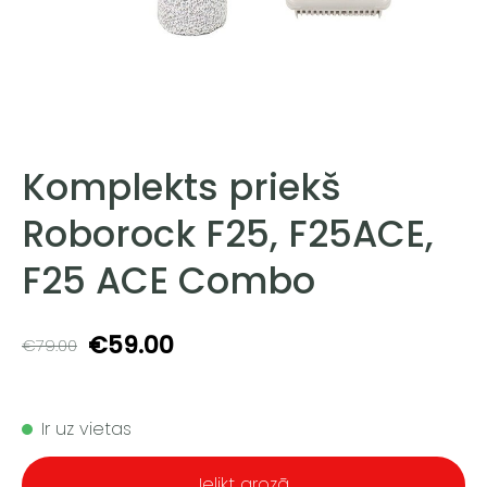
Komplekts priekš
Roborock F25, F25ACE,
F25 ACE Combo
€59.00
€79.00
Ir uz vietas
Ielikt grozā