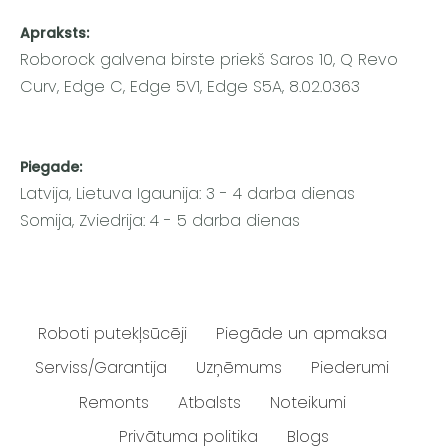
Apraksts:
Roborock galvena birste priekš Saros 10, Q Revo
Curv, Edge C, Edge 5V1, Edge S5A, 8.02.0363
Piegade:
Latvija, Lietuva Igaunija: 3 - 4 darba dienas
Somija, Zviedrija: 4 - 5 darba dienas
Roboti putekļsūcēji
Piegāde un apmaksa
Serviss/Garantija
Uzņēmums
Piederumi
Remonts
Atbalsts
Noteikumi
Privātuma politika
Blogs