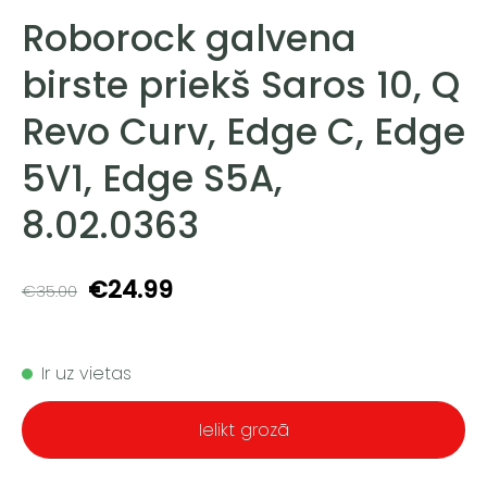
Roborock galvena
birste priekš Saros 10, Q
Revo Curv, Edge C, Edge
5V1, Edge S5A,
8.02.0363
€24.99
€35.00
Ir uz vietas
Ielikt grozā