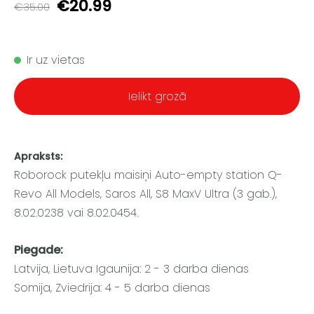
€20.99
€35.00
Ir uz vietas
Ielikt grozā
Apraksts:
Roborock putekļu maisiņi Auto-empty station Q-
Revo All Models, Saros All, S8 MaxV Ultra (3 gab.),
8.02.0238 vai 8.02.0454.
Piegade:
Latvija, Lietuva Igaunija: 2 - 3 darba dienas
Somija, Zviedrija: 4 - 5 darba dienas