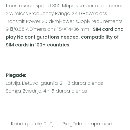
transmission speed 300 Mbps|Number of antennas
2|Wireless Frequency Range 2.4 GHz|Wireless
Transmit Power 20 dBm|Power supply requirements
9 В/0.85 A|Dimensions 154×114×36 mm |
SIM card and
play No configurations needed, compatibility of
SIM cards in 100+ countries
Piegade:
Latvija, Lietuva Igaunija: 2 - 3 darba dienas
Somija, Zviedrija: 4 - 5 darba dienas
Roboti putekļsūcēji
Piegāde un apmaksa