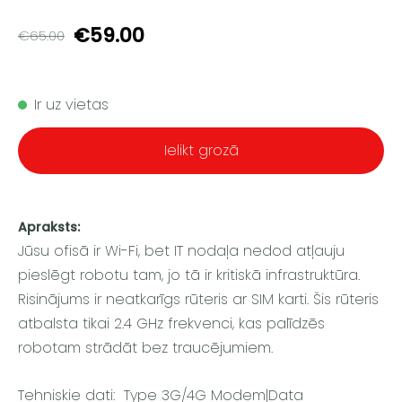
€59.00
€65.00
Ir uz vietas
Ielikt grozā
Apraksts:
Jūsu ofisā ir Wi-Fi, bet IT nodaļa nedod atļauju
pieslēgt robotu tam, jo tā ir kritiskā infrastruktūra.
Risinājums ir neatkarīgs rūteris ar SIM karti. Šis rūteris
atbalsta tikai 2.4 GHz frekvenci, kas palīdzēs
robotam strādāt bez traucējumiem.
Tehniskie dati: Type 3G/4G Modem|Data