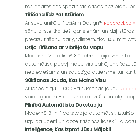
kas nodrošinās spoži tīras grīdas bez piepūles.
Tīrīšana līdz Pat Stūriem
Ar savu unikālo FlexiArm Design™
Roborock S8 Ma
sānu birste tīra tieši gar sienām un dziļi stūr
precīzu tīrīšanu gar grīdlīstēm, tikai 1,68 mm a
Dziļa Tīrīšana ar Vibrējošu Mopu
Modernā VibraRise® 3.0 tehnoloģija izmanto di
automātiski paceļ mopu virs paklājiem. Rezultāt
nepieciešams, un saudzīga attieksme tur, kur t
Sūkšanas Jauda, Kas Maina Visu
Ar iespaidīgu 10 000 Pa sūkšanas jaudu
Roboro
veida grīdām – ātri un efektīvi. Šis putekļsūcējs
Pilnībā Automātiska Dokstacija
Modernā 8-in-1 dokstacija automātiski iztukšo
uzpilda ūdeni un dozē tīrīšanas līdzekli. Tā pa
Inteliģence, Kas Izprot Jūsu Mājokli