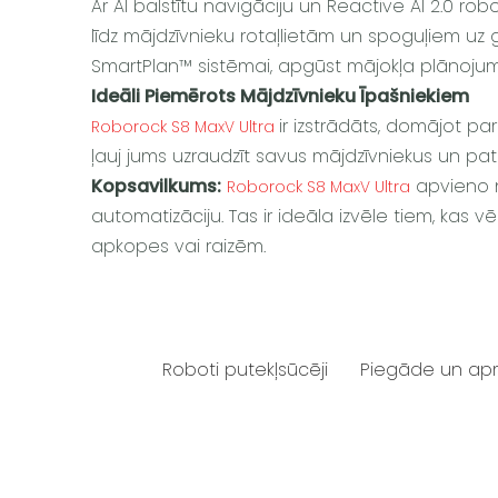
Ar AI balstītu navigāciju un Reactive AI 2.0 r
līdz mājdzīvnieku rotaļlietām un spoguļiem uz 
SmartPlan™ sistēmai, apgūst mājokļa plānoj
Ideāli Piemērots Mājdzīvnieku Īpašniekiem
ir izstrādāts, domājot p
Roborock S8 MaxV Ultra
ļauj jums uzraudzīt savus mājdzīvniekus un pat 
Kopsavilkums:
apvieno n
Roborock S8 MaxV Ultra
automatizāciju. Tas ir ideāla izvēle tiem, kas vēla
apkopes vai raizēm.
Roboti putekļsūcēji
Piegāde un ap