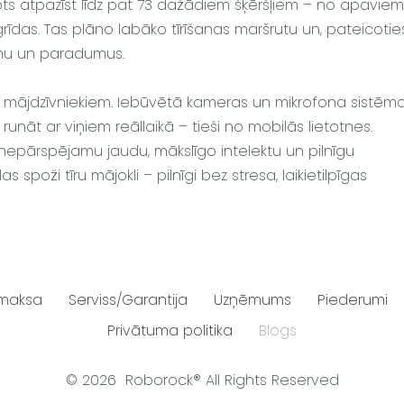
obots atpazīst līdz pat 73 dažādiem šķēršļiem – no apaviem
grīdas. Tas plāno labāko tīrīšanas maršrutu un, pateicotie
umu un paradumus.
ar mājdzīvniekiem. Iebūvētā kameras un mikrofona sistēm
runāt ar viņiem reāllaikā – tieši no mobilās lietotnes.
epārspējamu jaudu, mākslīgo intelektu un pilnīgu
s spoži tīru mājokli – pilnīgi bez stresa, laikietilpīgas
maksa
Serviss/Garantija
Uzņēmums
Piederumi
Privātuma politika
Blogs
© 2026 Roborock® All Rights Reserved