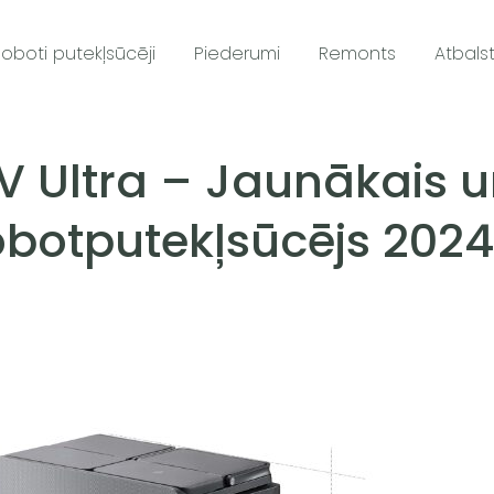
oboti putekļsūcēji
Piederumi
Remonts
Atbals
 Ultra – Jaunākais 
obotputekļsūcējs 2024