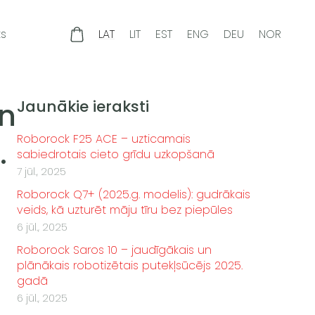
ts
LAT
LIT
EST
ENG
DEU
NOR
un
Jaunākie ieraksti
Roborock F25 ACE – uzticamais
.
sabiedrotais cieto grīdu uzkopšanā
7 jūl., 2025
Roborock Q7+ (2025.g. modelis): gudrākais
veids, kā uzturēt māju tīru bez piepūles
6 jūl., 2025
Roborock Saros 10 – jaudīgākais un
plānākais robotizētais putekļsūcējs 2025.
gadā
6 jūl., 2025