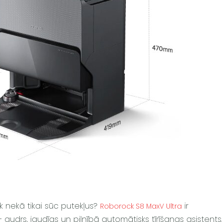
k nekā tikai sūc putekļus?
ir
Roborock S8 MaxV Ultra
gudrs, jaudīgs un pilnībā automātisks tīrīšanas asistents