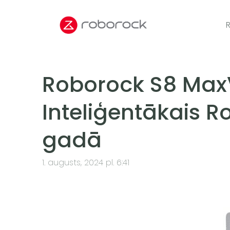
R
Roborock S8 MaxV
Inteliģentākais R
gadā
1. augusts, 2024 pl. 6:41