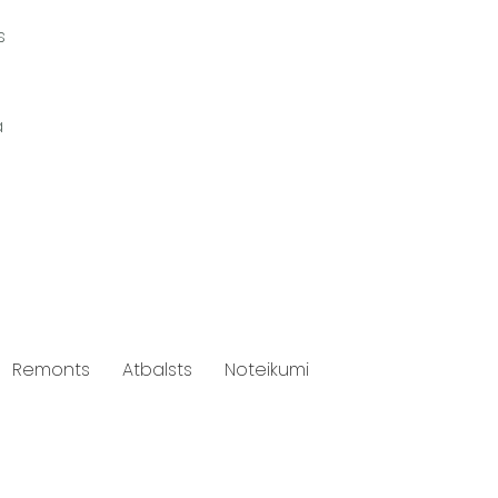
s
a
Remonts
Atbalsts
Noteikumi