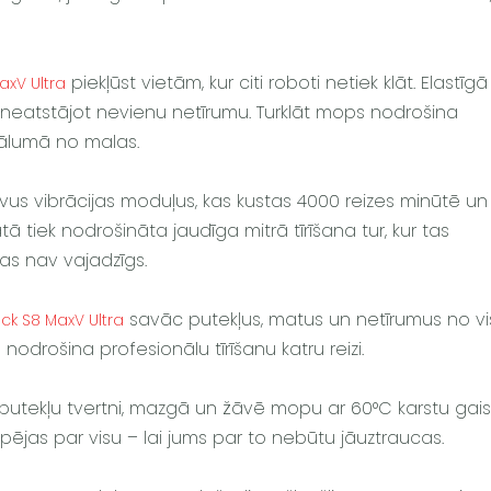
piekļūst vietām, kur citi roboti netiek klāt. Elastīgā
xV Ultra
os, neatstājot nevienu netīrumu. Turklāt mops nodrošina
ttālumā no malas.
vus vibrācijas moduļus, kas kustas 4000 reizes minūtē un
ā tiek nodrošināta jaudīga mitrā tīrīšana tur, kur tas
as nav vajadzīgs.
savāc putekļus, matus un netīrumus no v
ck S8 MaxV Ultra
 nodrošina profesionālu tīrīšanu katru reizi.
 putekļu tvertni, mazgā un žāvē mopu ar 60°C karstu gais
rūpējas par visu – lai jums par to nebūtu jāuztraucas.