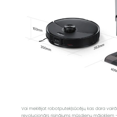
Vai meklējat robotputekļsūcēju, kas dara vairā
revolucionārs risinājums mūsdienu mājokļiem – 